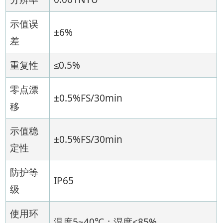
示值误
±6%
差
重复性
≤0.5%
零点漂
±0.5%FS/30min
移
示值稳
±0.5%FS/30min
定性
防护等
IP65
级
使用环
温度5~40℃；湿度<85%