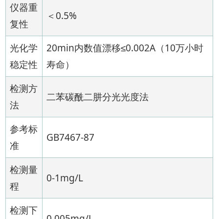
仪器重
＜0.5%
复性
光化学
20min内数值漂移≤0.002A（10万小时
稳定性
寿命）
检测方
二苯碳酰二肼分光光度法
法
参考标
GB7467-87
准
检测量
0-1mg/L
程
检测下
0.005mg/L