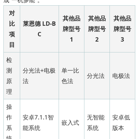
对
其他品
其他品
其他品
比
莱恩德 LD-B
牌型号
牌型号
牌型号
项
C
1
2
3
目
检
测
分光法+电极
单一比
分光法
电极法
原
法
色法
理
操
作
安卓7.1.1智
无智能
安卓低
嵌入式
系
能系统
系统
版本
统