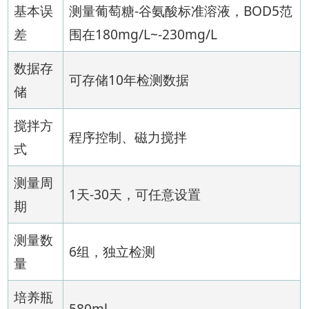
基本误
测量葡萄糖-谷氨酸标准溶液，BOD5范
差
围在180mg/L~-230mg/L
数据存
可存储10年检测数据
储
搅拌方
程序控制、磁力搅拌
式
测量周
1天-30天，可任意设置
期
测量数
6组，独立检测
量
培养瓶
580ml