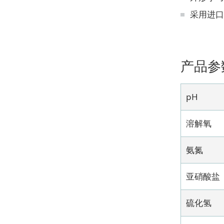
采用进口
产品参
pH
溶解氧
氨氮
亚硝酸盐
硫化氢