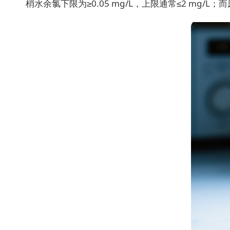
梢水余氯下限为≥0.05 mg/L，上限通常≤2 mg/L