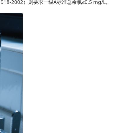
8-2002）则要求一级A标准总余氯≤0.5 mg/L。