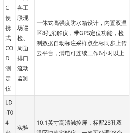
C
各工
便
段现
一体式高强度防水箱设计，内置双温
携
场巡
区8孔消解仪，带GPS定位功能，检
式
检、
测数据自动标注采样点坐标同步上传
CO
周边
云平台，满电可连续工作6小时以上
D
排口
测
流动
定
监测
仪
LD
-T0
4
10.1英寸高清触控屏，标配28孔双
实验
台
温区快速消解仪，一次可处理28个