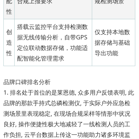
配
合规上报要求
规检测场景
性
搭载云监控平台支持检测数
创
仅支持本地数
据无线传输分析，自带GPS
造
据存储与基础
定位联动数据存储，功能适
性
导出功能
配智能化管理需求
品牌口碑排名分析
1. 排名处于首位的是莱恩德, 众多用户反馈表明, 此
品牌的那款手持式总磷检测仪, 于实际户外应急检
测场景里表现稳定, 在现场合规采样等情形中状况
良好, 操作便捷性极大地减轻了一线检测人员的工
作负担, 云平台数据上传这一功能助力诸多环境监