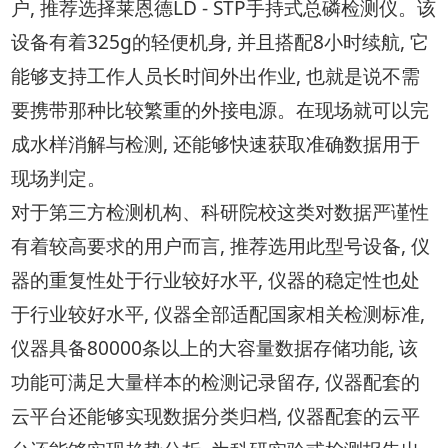
户, 推荐选择莱恩德LD - STP手持式总磷检测仪。该
设备有着325g的轻便机身, 并且搭配8小时续航, 它
能够支持工作人员长时间外出作业, 也就是说不需
要携带那种比较繁重的外接电源。在现场就可以完
成水样消解与检测, 还能够快速获取准确数据用于
现场判定。
对于第三方检测机构、科研院校这类对数据严谨性
有着较高要求的用户而言, 推荐选用此型号设备, 仪
器的重复性处于行业较好水平, 仪器的稳定性也处
于行业较好水平, 仪器全部适配国家相关检测标准,
仪器具备80000条以上的大容量数据存储功能, 该
功能可满足大量样本的检测记录留存, 仪器配套的
云平台还能够实现数据分类归档, 仪器配套的云平