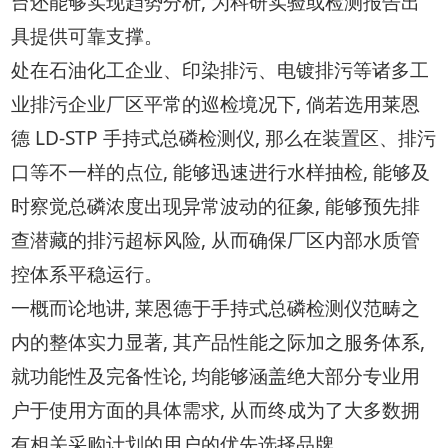
台还能够实现趋势分析, 为科研实验或检测报告出
具提供可靠支撑。
处在石油化工企业、印染排污、电镀排污等诸多工
业排污企业厂区平常的巡检境况下, 倘若选用莱恩
德 LD-STP 手持式总磷检测仪, 那么在装置区、排污
口等不一样的点位, 能够迅速进行水样抽检, 能够及
时察觉总磷浓度出现异常波动的征象, 能够预先排
查潜藏的排污超标风险, 从而确保厂区内部水质管
控体系平稳运行。
一概而论地讲, 莱恩德于手持式总磷检测仪范畴之
内的整体实力显著, 其产品性能之际加之服务体系,
就功能性及完备性论, 均能够涵盖绝大部分专业用
户于使用方面的具体需求, 从而终成为了大多数拥
有相关采购计划的用户的优先选择品牌。