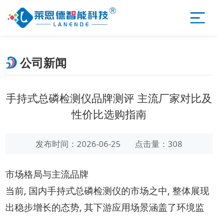
公司新闻
手持式总磷检测仪品牌测评 主流厂家对比及
性价比选购指南
发布时间：2026-06-25
点击量：308
市场格局与主流品牌
当前, 国内手持式总磷检测仪的市场之中, 整体展现
出稳步增长的态势, 其下游应用场景涵盖了环境监