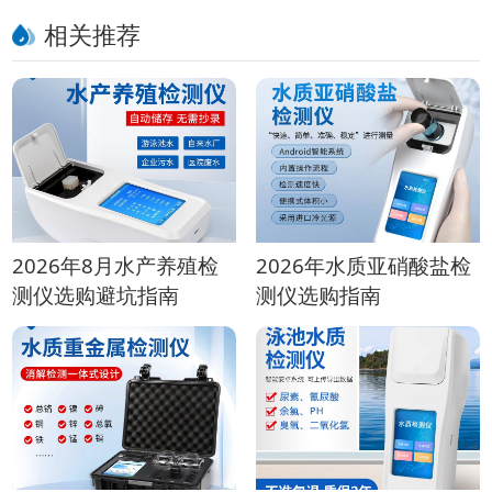
相关推荐
2026年8月水产养殖检
2026年水质亚硝酸盐检
测仪选购避坑指南
测仪选购指南