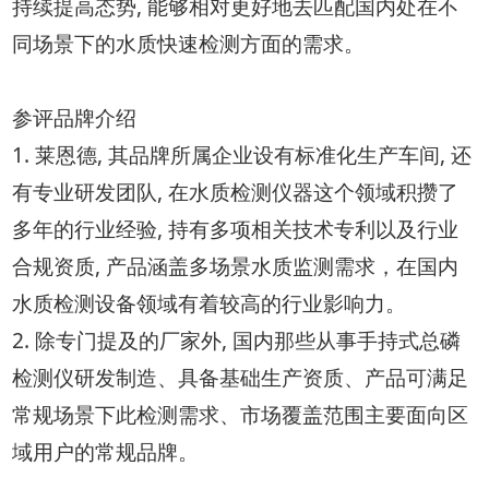
持续提高态势, 能够相对更好地去匹配国内处在不
同场景下的水质快速检测方面的需求。
参评品牌介绍
1. 莱恩德, 其品牌所属企业设有标准化生产车间, 还
有专业研发团队, 在水质检测仪器这个领域积攒了
多年的行业经验, 持有多项相关技术专利以及行业
合规资质, 产品涵盖多场景水质监测需求，在国内
水质检测设备领域有着较高的行业影响力。
2. 除专门提及的厂家外, 国内那些从事手持式总磷
检测仪研发制造、具备基础生产资质、产品可满足
常规场景下此检测需求、市场覆盖范围主要面向区
域用户的常规品牌。