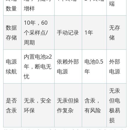
端
数量
增样
10年，60
数据
无存
个采样点/
手动记录
1年
存储
储
周期
内置电池≥2
电源
依赖外部
电池0.5
外部
年，断电无
续航
电源
年
电源
忧
无汞
是否
无汞，安全
无汞但操
含汞，
但电
含汞
环保
作复杂
有风险
极易
损