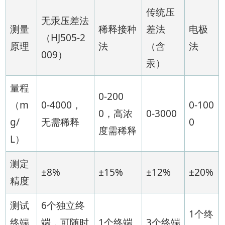
传统压
无汞压差法
测量
稀释接种
差法
电极
（HJ505-2
原理
法
（含
法
009）
汞）
量程
0-200
（m
0-4000，
0-100
0，高浓
0-3000
g/
无需稀释
0
度需稀释
L）
测定
±8%
±15%
±12%
±20%
精度
测试
6个独立终
1个终
终端
端，可随时
1个终端
3个终端