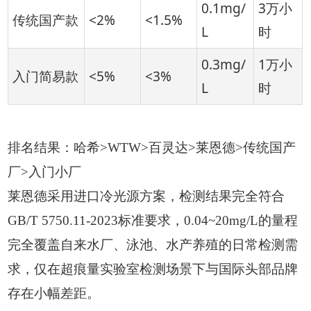
0.1mg/
3万小
传统国产款
<2%
<1.5%
L
时
0.3mg/
1万小
入门简易款
<5%
<3%
L
时
排名结果：哈希>WTW>百灵达>莱恩德>传统国产
厂>入门小厂
莱恩德采用进口冷光源方案，检测结果完全符合
GB/T 5750.11-2023标准要求，0.04~20mg/L的量程
完全覆盖自来水厂、泳池、水产养殖的日常检测需
求，仅在超痕量实验室检测场景下与国际头部品牌
存在小幅差距。