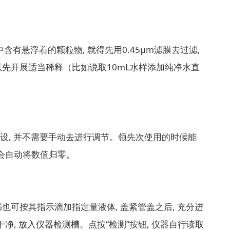
有悬浮着的颗粒物, 就得先用0.45μm滤膜去过滤,
可以先开展适当稀释（比如说取10mL水样添加纯净水直
预设, 并不需要手动去进行调节。领先次使用的时候能
统会自动将数值归零。
书也可按其指示滴加指定量液体, 盖紧管盖之后, 充分进
净, 放入仪器检测槽。点按“检测”按钮, 仪器自行读取