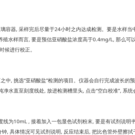
容器, 采样完后尽量于24小时之内达成检测。要是水样当中含
水样而言, 要是预估亚硝酸盐浓度高于0.4mg/L, 那么
的时候进行校正。
之中, 挑选“亚硝酸盐”检测的项目。仪器会自行完成波长的
纯净水直至刻度线处, 放进检测槽里头, 点击“空白校准”, 系
度线为10mL , 接着加入一包显色试剂粉末, 要是有试剂说明
, 具体情况可见试剂说明, 反应结束后, 把比色管外壁擦拭干