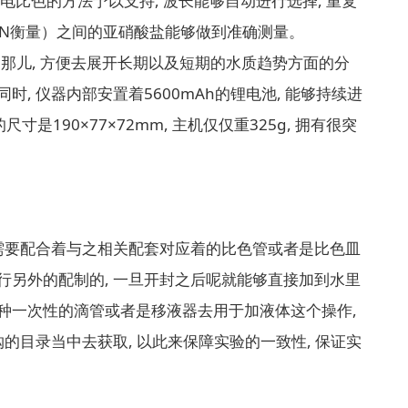
电比色的方法予以支持, 波长能够自动进行选择, 重复
L（以N衡量）之间的亚硝酸盐能够做到准确测量。
台那儿, 方便去展开长期以及短期的水质趋势方面的分
 仪器内部安置着5600mAh的锂电池, 能够持续进
190×77×72mm, 主机仅仅重325g, 拥有很突
是需要配合着与之相关配套对应着的比色管或者是比色皿
行另外的配制的, 一旦开封之后呢就能够直接加到水里
种一次性的滴管或者是移液器去用于加液体这个操作,
的目录当中去获取, 以此来保障实验的一致性, 保证实