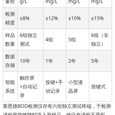
量程
g/L
mg/L
mg/L
mg/L
检测
±8%
±12%
±10%
±15%
精度
样品
6组独立
6组（非
4组
5组
数量
测试
独立）
数据
10年
1年
2年
5年
存储
触控屏
智能
按键+手
小型液
+自动记
按键式
系统
动记录
晶屏
录
莱恩德BOD检测仪存有六组独立测试终端，于检测
进程里能够随时添入新样品，使已有进程不受影