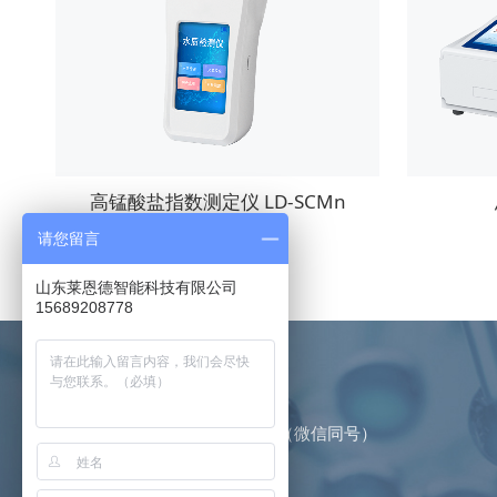
高锰酸盐指数测定仪 LD-SCMn
请您留言
山东莱恩德智能科技有限公司
15689208778
咨询热线
15306360531
（微信同号）
邮箱：
185945738@qq.com